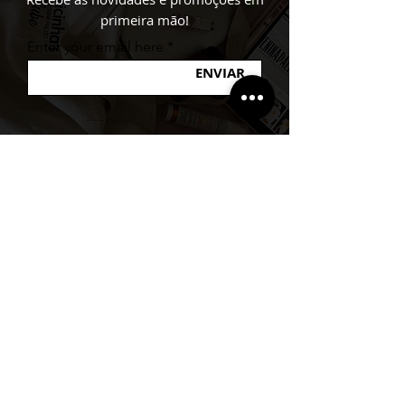
primeira mão!
Enter your email here
ENVIAR
A MARCA
Sobre a Menina Palito
Atendimento via Whatsapp
Política de Privacidade
DÚVIDAS
Envio
Formas de Pagament
o
Trocas e Devoluções