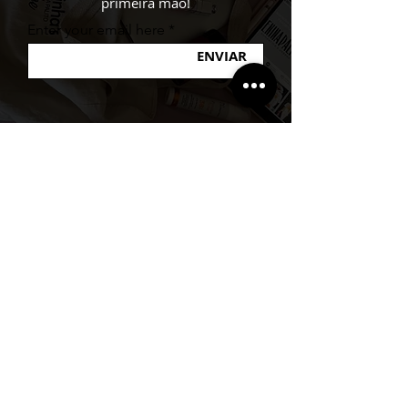
primeira mão!
Enter your email here
ENVIAR
A MARCA
Sobre a Menina Palito
Atendimento via Whatsapp
Política de Privacidade
DÚVIDAS
Envio
Formas de Pagament
o
Trocas e Devoluções
Fale Conosco