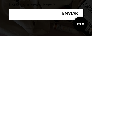
Enter your email here
ENVIAR
A MARCA
Sobre a Menina Palito
Atendimento via Whatsapp
Política de Privacidade
DÚVIDAS
Envio
Formas de Pagament
o
Trocas e Devoluções
Fale Conosco