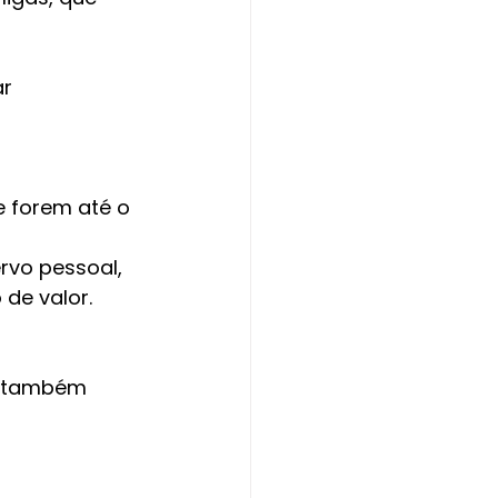
ar
e forem até o 
vo pessoal, 
de valor. 
r também 