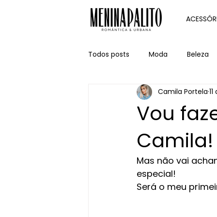
ACESSÓR
Todos posts
Moda
Beleza
Camila Portela
11
Vou faz
Camila!
Mas não vai achan
especial!
Será o meu primei