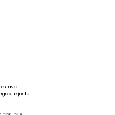
 estava 
egrou e junto 
migas, que 