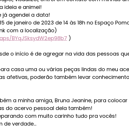
 ideia e animei! 
e já agendei a data! 
 15 de janeiro de 2023 de 14 às 18h no Espaço Pom
ink com a localização) 
/maps/BYqJSksydW2ep98b7
 ) 
sde o início é de agregar na vida das pessoas qu
ara casa uma ou várias peças lindas do meu acer
s afetivas, poderão também levar conhecimento 
mbém a minha amiga, Bruna Jeanine, para coloca
as do acervo pessoal dela também! 
eparando com muito carinho tudo pra vocês! 
 de verdade... 