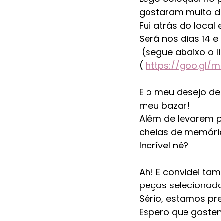
gostaram muito da
Fui atrás do local 
Será nos dias 14 e
 (segue abaixo o l
( 
https://goo.gl
E o meu desejo de
meu bazar! 
Além de levarem p
cheias de memória
Incrível né? 
Ah! E convidei ta
peças selecionad
Sério, estamos pr
Espero que gostem