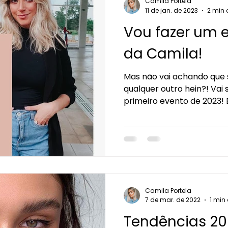
Camila Portela
11 de jan. de 2023
2 min 
Vou fazer um e
da Camila!
Mas não vai achando que
qualquer outro hein?! Vai ser especial! Será o meu
primeiro evento de 2023! E
Camila Portela
7 de mar. de 2022
1 min 
Tendências 20