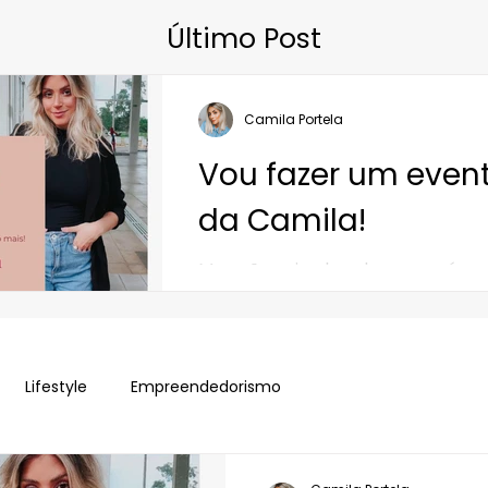
​Último Post
Camila Portela
Vou fazer um event
da Camila!
Mas não vai achando que será u
qualquer outro hein?! Vai ser especial! Será o meu
primeiro evento de 2023! Estou sup
Lifestyle
Empreendedorismo