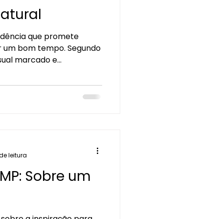
atural
ndência que promete
or um bom tempo. Segundo
ual marcado e...
de leitura
MP: Sobre um
sobre a inspiração para