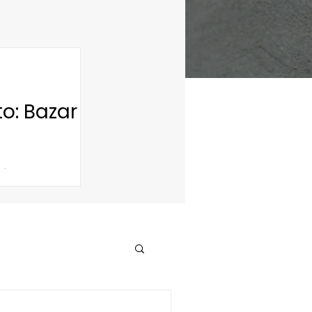
o: Bazar
m bazar como
er...