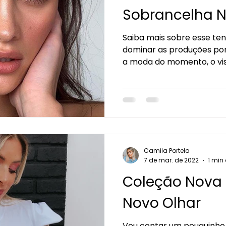
Sobrancelha N
Saiba mais sobre esse te
dominar as produções p
a moda do momento, o vis
Camila Portela
7 de mar. de 2022
1 min 
Coleção Nova 
Novo Olhar
Vou contar um pouquinho 