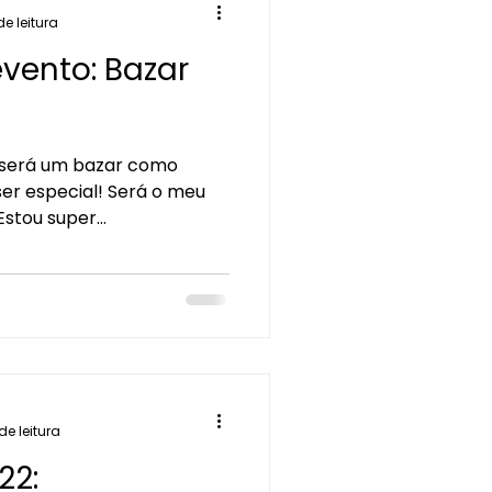
de leitura
vento: Bazar
 será um bazar como
stou super...
de leitura
22: