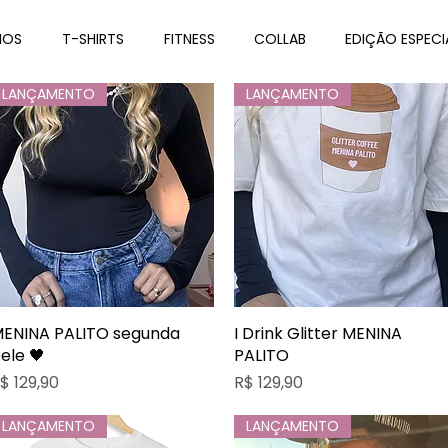
IOS
T-SHIRTS
FITNESS
COLLAB
EDIÇÃO ESPECI
LANÇAMENTO
LANÇAMENTO
ENINA PALITO segunda
Visualização rápida
I Drink Glitter MENINA
Visualização rápida
ele 🖤
PALITO
reço
Preço
$ 129,90
R$ 129,90
LANÇAMENTO
LANÇAMENTO