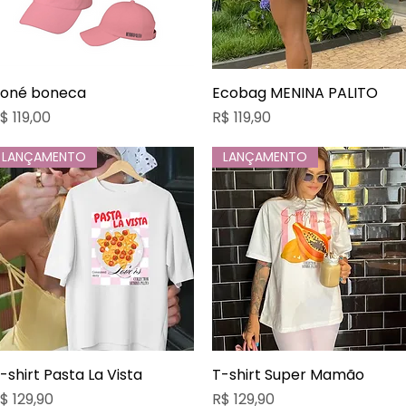
oné boneca
Visualização rápida
Ecobag MENINA PALITO
Visualização rápida
reço
Preço
$ 119,00
R$ 119,90
LANÇAMENTO
LANÇAMENTO
-shirt Pasta La Vista
Visualização rápida
T-shirt Super Mamão
Visualização rápida
reço
Preço
$ 129,90
R$ 129,90