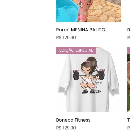
Pareô MENINA PALITO
Visualização rápida
B
Preço
P
R$ 129,90
R
EDIÇÃO ESPECIAL
Boneca Fitness
Visualização rápida
T
Preço
P
R$ 129,90
R