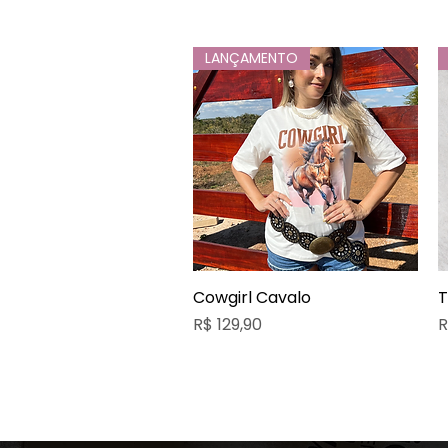
LANÇAMENTO
Cowgirl Cavalo
Visualização rápida
T
Preço
P
R$ 129,90
R