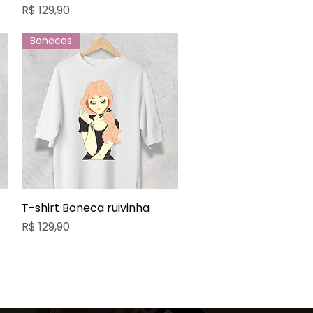
Preço
R$ 129,90
Bonecas
T-shirt Boneca ruivinha
Visualização rápida
Preço
R$ 129,90