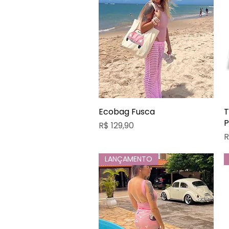
Ecobag Fusca
Visualização rápida
T
P
Preço
R$ 129,90
P
R
LANÇAMENTO