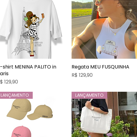
-shirt MENINA PALITO in
Visualização rápida
Regata MEU FUSQUINHA
Visualização rápida
aris
Preço
R$ 129,90
reço
$ 129,90
LANÇAMENTO
LANÇAMENTO