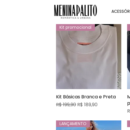
ACESSÓR
Kit promocional
Kit Básicas Branca e Preta
Visualização rápida
M
p
Preço normal
Preço promocional
R$ 199,90
R$ 189,90
P
R
LANÇAMENTO