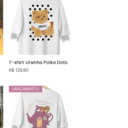
T-shirt Ursinha Polka Dots
Visualização rápida
Preço
R$ 129,90
LANÇAMENTO