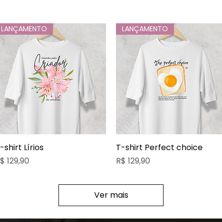
LANÇAMENTO
LANÇAMENTO
-shirt Lírios
Visualização rápida
T-shirt Perfect choice
Visualização rápida
reço
Preço
$ 129,90
R$ 129,90
Ver mais